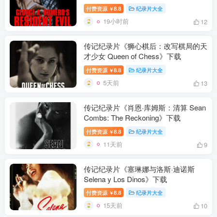
载
付费资源
8.8
纪录片大全
￥
19小时前
12
传记纪录片《狮心棋后：改写棋局的天
才少女 Queen of Chess》下载
付费资源
8.8
纪录片大全
￥
5天前
13
传记纪录片《肖恩·库姆斯：清算 Sean
Combs: The Reckoning》下载
付费资源
8.8
纪录片大全
￥
11天前
9
传记纪录片《塞琳娜与洛斯·迪诺斯
Selena y Los Dinos》下载
付费资源
8.8
纪录片大全
￥
15天前
10