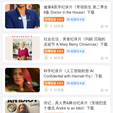
健康&医学纪录片《寄宿医生 第二季全
6集 Doctor in the House》下载
付费资源
8.8
纪录片大全
￥
23天前
10
社会生活，美食纪录片《玛丽·贝瑞的
圣诞节 A Mary Berry Christmas》下载
付费资源
8.8
纪录片大全
￥
30天前
13
科学纪录片《人工智能机密 AI
Confidential with Hannah Fry》下载
付费资源
8.8
纪录片大全
￥
31天前
12
传记，真人秀&舞台纪录片《安德烈是
个傻瓜 André Is an Idiot》下载