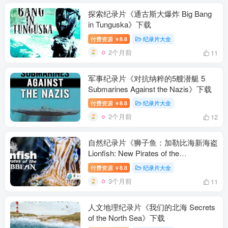
探索纪录片《通古斯大爆炸 Big Bang
in Tunguska》下载
付费资源
8.8
纪录片大全
￥
2个月前
11
军事纪录片《对抗纳粹的5艘潜艇 5
Submarines Against the Nazis》下载
付费资源
8.8
纪录片大全
￥
2个月前
12
自然纪录片《狮子鱼：加勒比海新海盗
Lionfish: New Pirates of the
Caribbean》下载
付费资源
8.8
纪录片大全
￥
3个月前
11
人文地理纪录片《我们的北海 Secrets
of the North Sea》下载