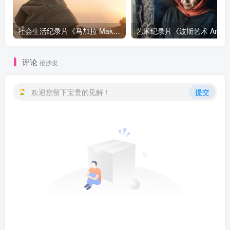
社会生活纪录片《马加拉 Makala》下载
艺
评论
抢沙发
欢迎您留下宝贵的见解！
提交