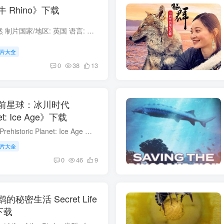
 Rhino》下载
犀牛 Rhino 类型: 自然 制片国家/地区: 英国 语言: 英语 首播: 2025 集数: 1 犀牛 简介 这部引人深思的纪录片将镜头对准了正处于灭绝边缘的南非犀牛。影片通过对比鲜明的视角，揭示了犀牛角走私...
片大全
0
38
13
前星球：冰川时代
anet: Ice Age》下载
史前星球：冰川时代 Prehistoric Planet: Ice Age 类型: 自然 出品方: BBC 制片国家/地区: 英国 语言: 英语 首播: 2025 集数: 5 史前星球：冰川时代 简介 又名：史前星球：冰河时代/史前星球 第...
片大全
0
46
9
密生活 Secret Life
》下载