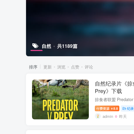
自然
共1189篇
排序
更新
浏览
点赞
评论
自然纪录片《掠食者联
Prey》下载
付费资源
8.8
纪录
￥
admin
昨天