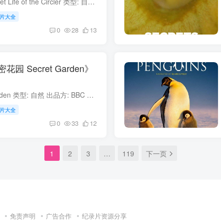
黑鹞的秘密生活 Secret Life of the Circler 类型: 自然 制片国家/地区: 美国 语言: 英语 首播: 2013 集数: 1 黑鹞的秘密生活 简介 在非洲的顶端生活着一只优雅的猛禽，它的拉丁名意为“黑圈子...
片大全
0
28
13
 Secret Garden》
秘密花园 Secret Garden 类型: 自然 出品方: BBC 制片国家/地区: 英国 语言: 英语 首播: 2026 集数: 5 所属系列: 爱登堡自然类纪录片合集 秘密花园 简介 这部由BBC制作、大卫·爱登堡（David At...
片大全
0
33
12
1
2
3
…
119
下一页
免责声明
广告合作
纪录片资源分享