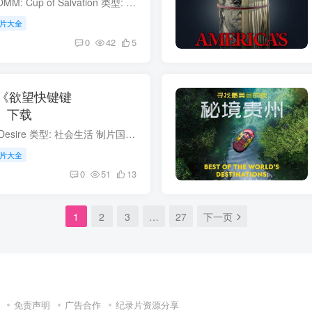
侍酒师：救赎之杯 SOMM: Cup of Salvation 类型: 美食 制片国家/地区: 美国 语言: 英语 首播: 2024 集数: 1 侍酒师：救赎之杯 简介 这部纪录片将镜头对准了葡萄酒的起源地。影片跟随知名侍酒师...
片大全
0
42
5
《欲望快键键
re》下载
欲望快键键 Ctrl+Alt+Desire 类型: 社会生活 制片国家/地区: 美国 语言: 英语 首播: 2024 集数: 3 欲望快键键 简介 这部由三部分组成的纪录片，深入调查了2021年发生的一宗离奇悲剧。IT程序员格...
片大全
0
51
13
1
2
3
…
27
下一页
免责声明
广告合作
纪录片资源分享