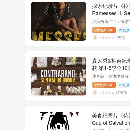
探索纪录片《拉
Ramesses II, S
载
付费资源
8.8
纪录
￥
admin
9天前
真人秀&舞台纪
获 第1-5季全10集 Contraband：Sei
at the Border
付费资源
8.8
纪录
￥
admin
17天前
美食纪录片《侍酒
Cup of Salvat