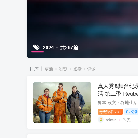
2024
共267篇
排序
更新
浏览
点赞
评论
真人秀&舞台纪
活 第二季 Reuben 
Dales》下载
付费资源
8.8
纪录
￥
admin
昨天