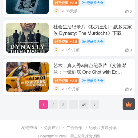
付费资源
8.8
纪录片大全
￥
36天前
6
社会生活纪录片《权力王朝：默多克家
族 Dynasty: The Murdochs》下载
付费资源
8.8
纪录片大全
￥
1个月前
8
艺术，真人秀&舞台纪录片《艾德·希
兰：一镜到底 One Shot with Ed
Sheeran: A Music Experience》下载
付费资源
8.8
纪录片大全
￥
1个月前
9
1
2
3
…
49
友链申请
免责声明
广告合作
纪录片资源分享
Copyright © 2026 ·
零三纪录片资源网