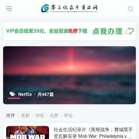
Netflix
共487篇
排序
更新
浏览
点赞
评论
社会生活纪录片《黑帮战争：费城黑手
党瓦解实录 Mob War: Philadelphia vs.