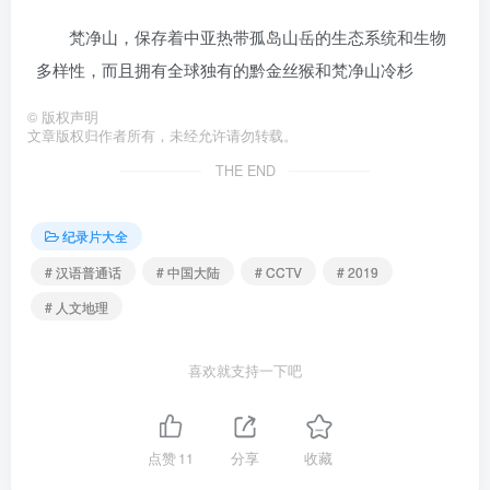
梵净山，保存着中亚热带孤岛山岳的生态系统和生物
多样性，而且拥有全球独有的黔金丝猴和梵净山冷杉
©
版权声明
文章版权归作者所有，未经允许请勿转载。
THE END
纪录片大全
# 汉语普通话
# 中国大陆
# CCTV
# 2019
# 人文地理
喜欢就支持一下吧
点赞
11
分享
收藏