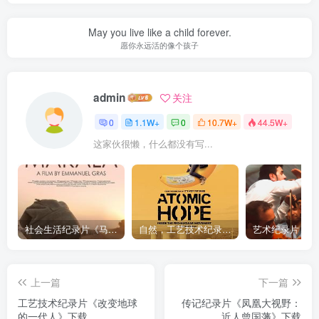
May you live like a child forever.
愿你永远活的像个孩子
admin
关注
0
1.1W+
0
10.7W+
44.5W+
这家伙很懒，什么都没有写...
社会生活纪录片《马加拉 Makala》下载
自然，工艺技术纪录片《原子能的希望 Atomic Hope – Inside the Pro-Nuclear Movement》下载
上一篇
下一篇
工艺技术纪录片《改变地球
传记纪录片《凤凰大视野：
的一代人》下载
近人曾国藩》下载