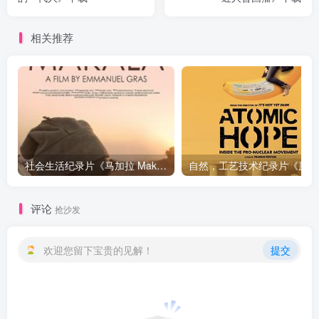
相关推荐
社会生活纪录片《马加拉 Makala》下载
自然，工
评论
抢沙发
欢迎您留下宝贵的见解！
提交