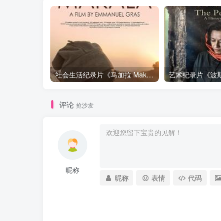
社会生活纪录片《马加拉 Makala》下载
评论
抢沙发
昵称
昵称
表情
代码