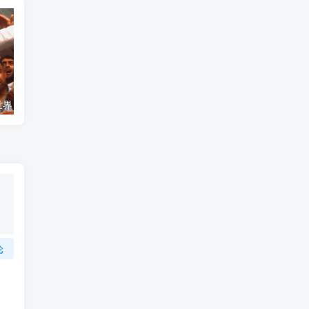
艺术纪录片《世界：新吉普赛之王 This World: The New Gypsy Kings》下载
自然纪录片《沙漠生存者：阿拉伯狼 Desert Survivors: The Arabian Wolf》下载
论