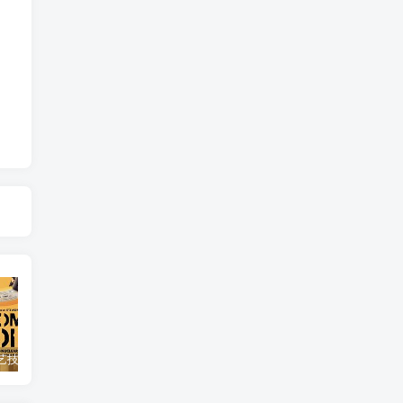
自然，工艺技术纪录片《原子能的希望 Atomic Hope – Inside the Pro-Nuclear Movement》下载
艺术纪录片《世界：新吉普赛之王 This World: The New Gypsy Kings》下载
自然纪录片《沙漠生存者：阿拉伯狼 Desert Survivors: The Arabian Wolf》下载