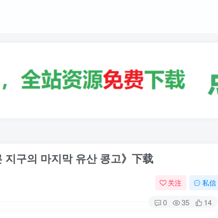
 지구의 마지막 유산 콩고》下载
关注
私信
0
35
14