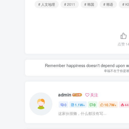
# 人文地理
# 2011
# 韩国
# 韩语
# K
点赞
1
Remember happiness doesn't depend upon who 
幸福不在于你是
admin
关注
0
1.1W+
0
10.7W+
44
这家伙很懒，什么都没有写...