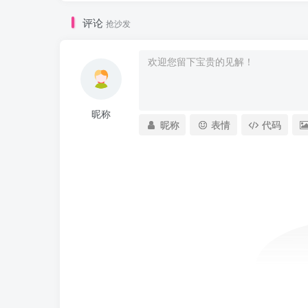
评论
抢沙发
昵称
昵称
表情
代码