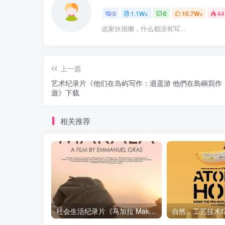
0
1.1W+
0
10.7W+
44
这家伙很懒，什么都没有写...
上一篇
艺术纪录片《他们在岛屿写作：逍遥游 他們在島嶼寫作
遊》下载
相关推荐
社会生活纪录片《马加拉 Makala》下载