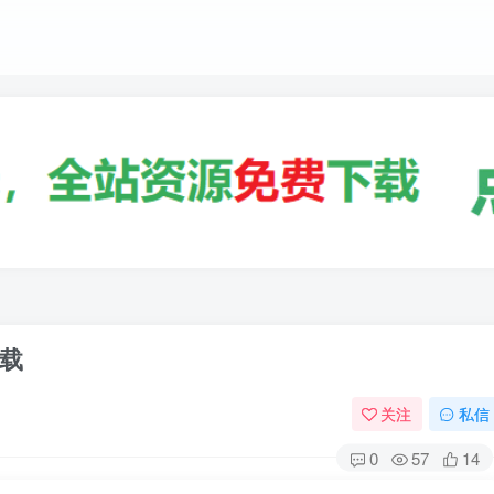
载
关注
私信
0
57
14