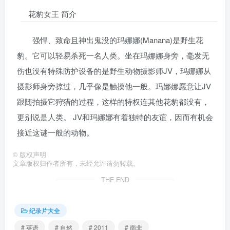
花豹女王 简介
强悍、致命且神出鬼没的玛娜娜(Manana)是野生花
豹。它可以轻易杀死一名人类。坐在玛娜娜身旁，毫发无
伤也没有特殊防护设备的是野生动物摄影师JV，玛娜娜从
摄影师身旁掠过，几乎像是触摸他一般。玛娜娜愿意让JV
跟随拍摄它狩猎的过程，这样的特权连其他花豹都没有，
更别说是人类。 JV和玛娜娜有着独特的友谊，因而有机会
接近这谜一般的动物。
©
版权声明
文章版权归作者所有，未经允许请勿转载。
THE END
纪录片大全
# 英语
# 自然
# 2011
# 南非