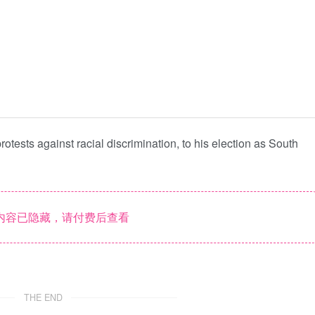
otests against racial discrimination, to his election as South
内容已隐藏，请付费后查看
THE END