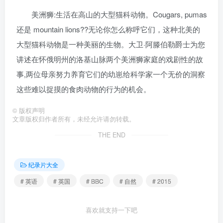
美洲狮:生活在高山的大型猫科动物。Cougars, pumas
还是 mountain lions??无论你怎么称呼它们，这种北美的
大型猫科动物是一种美丽的生物。大卫·阿滕伯勒爵士为您
讲述在怀俄明州的洛基山脉两个美洲狮家庭的戏剧性的故
事,两位母亲努力养育它们的幼崽给科学家一个无价的洞察
这些难以捉摸的食肉动物的行为的机会。
©
版权声明
文章版权归作者所有，未经允许请勿转载。
THE END
纪录片大全
# 英语
# 英国
# BBC
# 自然
# 2015
喜欢就支持一下吧