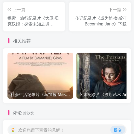
上一篇
下一篇
探索，旅行纪录片《大卫·贝
传记纪录片《成为简·奥斯汀
克汉姆：探索未知之境
Becoming Jane》下载
David Beckham: Into the
Unknown》下载
相关推荐
社会生活纪录片《马加拉 Makala》下载
艺
评论
抢沙发
欢迎您留下宝贵的见解！
提交