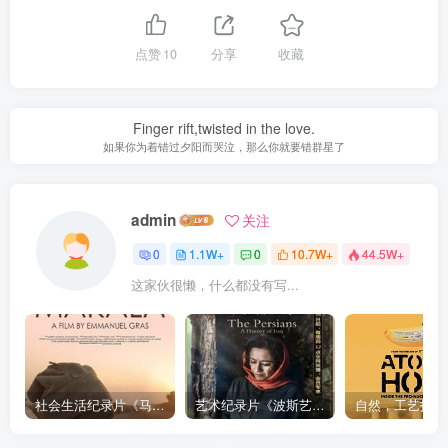
点赞
10
分享
收藏
Finger rift,twisted in the love.
如果你为着错过夕阳而哭泣，那么你就要错群星了
admin
关注
0
1.1W+
0
10.7W+
44.5W+
这家伙很懒，什么都没有写...
社会生活纪录片《马加拉 Makala》下载
艺术纪录片《波斯艺术 Art of Persia》下载