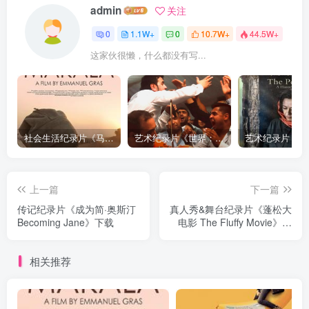
admin
关注
0
1.1W+
0
10.7W+
44.5W+
这家伙很懒，什么都没有写...
社会生活纪录片《马加拉 Makala》下载
艺术纪录片《世界：新吉普赛之王 This World: The New Gypsy Kings》下载
上一篇
下一篇
传记纪录片《成为简·奥斯汀
真人秀&舞台纪录片《蓬松大
Becoming Jane》下载
电影 The Fluffy Movie》下
载
相关推荐