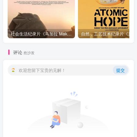
社会生活纪录片《马加拉 Makala》下载
自然，工
评论
抢沙发
欢迎您留下宝贵的见解！
提交