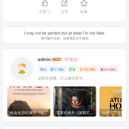
点赞
11
分享
收藏
I may not be perfect but at least I’m not fake.
我可能不完美，但是我至少不虚伪
admin
关注
0
1.1W+
0
10.7W+
44.3W+
这家伙很懒，什么都没有写...
社会生活纪录片《马加拉 Makala》下载
艺术纪录片《波斯艺术 Art of Persia》下载