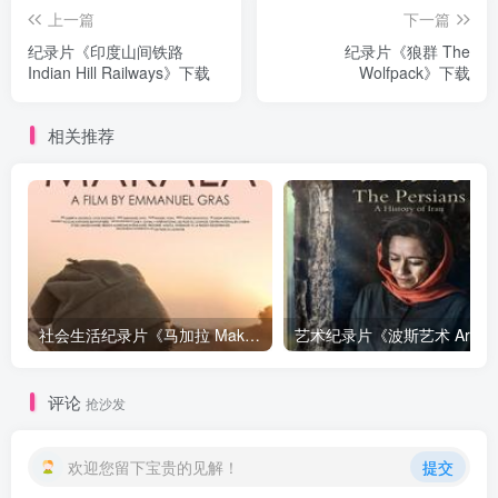
上一篇
下一篇
纪录片《印度山间铁路
纪录片《狼群 The
Indian Hill Railways》下载
Wolfpack》下载
相关推荐
社会生活纪录片《马加拉 Makala》下载
艺
评论
抢沙发
欢迎您留下宝贵的见解！
提交