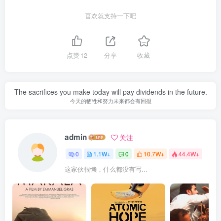
喜欢就支持一下吧
点赞
12
分享
收藏
The sacrifices you make today will pay dividends in the future.
今天的牺牲和努力未来都会有回报
admin
关注
0
1.1W+
0
10.7W+
44.4W+
这家伙很懒，什么都没有写...