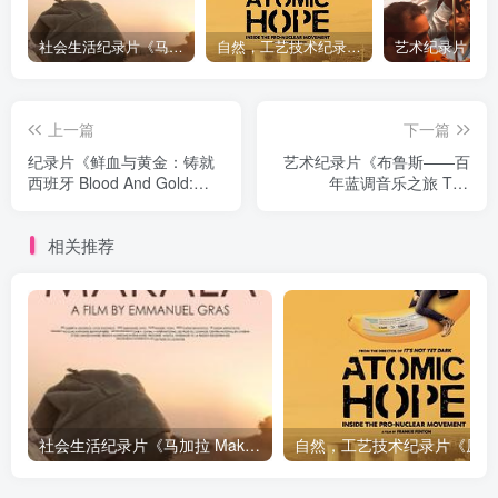
社会生活纪录片《马加拉 Makala》下载
自然，工艺技术纪录片《原子能的希望 Atomic Hope – Inside the Pro-Nuclear Movement》下载
上一篇
下一篇
纪录片《鲜血与黄金：铸就
艺术纪录片《布鲁斯——百
西班牙 Blood And Gold:
年蓝调音乐之旅 The
The Making Of Spain With
Blues》下载
Simon Sebag Montefiore》
相关推荐
下载
社会生活纪录片《马加拉 Makala》下载
自然，工