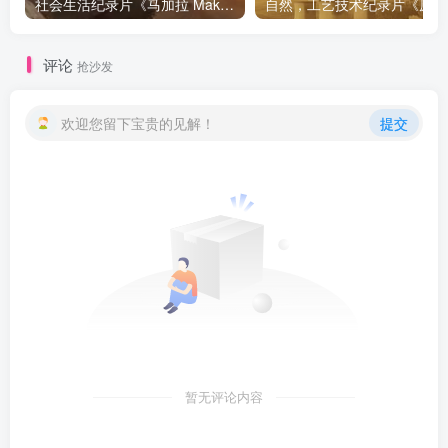
社会生活纪录片《马加拉 Makala》下载
自然，工
评论
抢沙发
欢迎您留下宝贵的见解！
提交
暂无评论内容