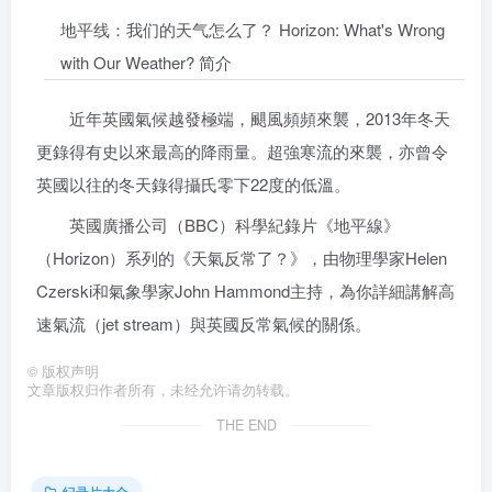
地平线：我们的天气怎么了？ Horizon: What's Wrong
with Our Weather? 简介
近年英國氣候越發極端，颶風頻頻來襲，2013年冬天
更錄得有史以來最高的降雨量。超強寒流的來襲，亦曾令
英國以往的冬天錄得攝氏零下22度的低溫。
英國廣播公司（BBC）科學紀錄片《地平線》
（Horizon）系列的《天氣反常了？》，由物理學家Helen
Czerski和氣象學家John Hammond主持，為你詳細講解高
速氣流（jet stream）與英國反常氣候的關係。
©
版权声明
文章版权归作者所有，未经允许请勿转载。
THE END
纪录片大全