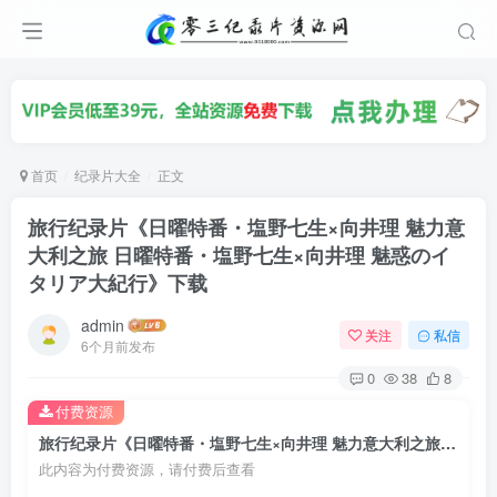
首页
纪录片大全
正文
旅行纪录片《日曜特番・塩野七生×向井理 魅力意
大利之旅 日曜特番・塩野七生×向井理 魅惑のイ
タリア大紀行》下载
admin
关注
私信
6个月前发布
0
38
8
付费资源
旅行纪录片《日曜特番・塩野七生×向井理 魅力意大利之旅 日曜特番・塩野七生×向井理 魅惑のイタリア大紀行》下载
此内容为付费资源，请付费后查看