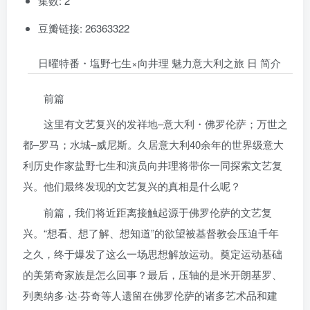
集数: 2
豆瓣链接: 26363322
日曜特番・塩野七生×向井理 魅力意大利之旅 日 简介
前篇
这里有文艺复兴的发祥地–意大利・佛罗伦萨；万世之
都–罗马；水城–威尼斯。久居意大利40余年的世界级意大
利历史作家盐野七生和演员向井理将带你一同探索文艺复
兴。他们最终发现的文艺复兴的真相是什么呢？
前篇，我们将近距离接触起源于佛罗伦萨的文艺复
兴。“想看、想了解、想知道”的欲望被基督教会压迫千年
之久，终于爆发了这么一场思想解放运动。奠定运动基础
的美第奇家族是怎么回事？最后，压轴的是米开朗基罗、
列奥纳多·达·芬奇等人遗留在佛罗伦萨的诸多艺术品和建