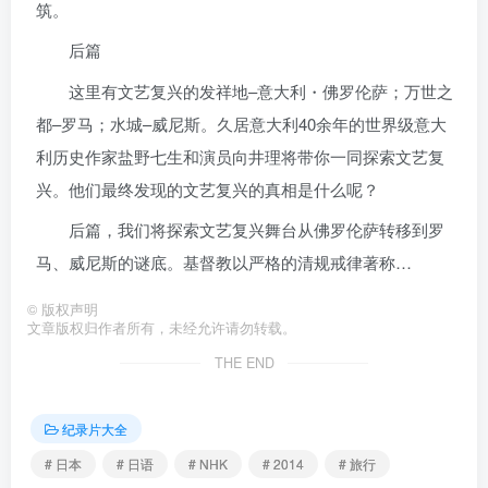
筑。
后篇
这里有文艺复兴的发祥地–意大利・佛罗伦萨；万世之
都–罗马；水城–威尼斯。久居意大利40余年的世界级意大
利历史作家盐野七生和演员向井理将带你一同探索文艺复
兴。他们最终发现的文艺复兴的真相是什么呢？
后篇，我们将探索文艺复兴舞台从佛罗伦萨转移到罗
马、威尼斯的谜底。基督教以严格的清规戒律著称…
©
版权声明
文章版权归作者所有，未经允许请勿转载。
THE END
纪录片大全
# 日本
# 日语
# NHK
# 2014
# 旅行