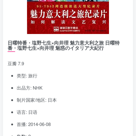
日曜特番・塩野七生×向井理 魅力意大利之旅 日曜特
番・塩野七生×向井理 魅惑のイタリア大紀行
豆瓣 7.9
类型: 旅行
出品方: NHK
制片国家/地区: 日本
语言: 日语
首播: 2014-06-08