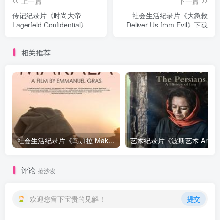
上一篇
下一篇
传记纪录片《时尚大帝
社会生活纪录片《大急救
Lagerfeld Confidential》下
Deliver Us from Evil》下载
载
相关推荐
社会生活纪录片《马加拉 Makala》下载
艺
评论
抢沙发
欢迎您留下宝贵的见解！
提交