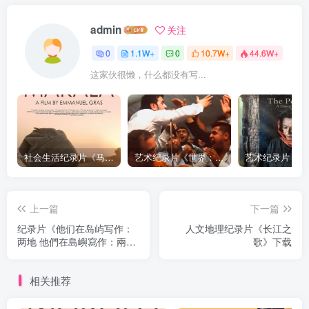
admin
关注
0
1.1W+
0
10.7W+
44.6W+
这家伙很懒，什么都没有写...
社会生活纪录片《马加拉 Makala》下载
艺术纪录片《世界：新吉普赛之王 This World: The New Gypsy Kings》下载
上一篇
下一篇
纪录片《他们在岛屿写作：
人文地理纪录片《长江之
两地 他們在島嶼寫作：兩
歌》下载
地》下载
相关推荐