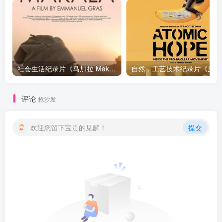
社会生活纪录片《马加拉 Makala》下载
自然，工
评论
抢沙发
欢迎您留下宝贵的见解！
提交