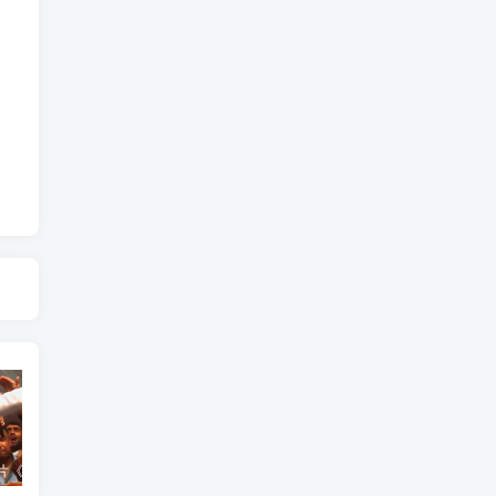
艺术纪录片《世界：新吉普赛之王 This World: The New Gypsy Kings》下载
艺术纪录片《波斯艺术 Art of Persia》下载
自然纪录片《沙漠生存者：阿拉伯狼 Desert Survivors: The Arabian Wolf》下载