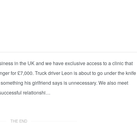
iness in the UK and we have exclusive access to a clinic that
r for £7,000. Truck driver Leon is about to go under the knife
, something his girlfriend says is unnecessary. We also meet
uccessful relationshi…
THE END