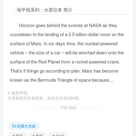
地平线系列：火星任务 简介
Horizon goes behind the scenes at NASA as they
countdown to the landing of a 2.5 billion-dollar rover on the
surface of Mars. In six days time, the nuclear-powered
vehicle – the size of a car – will be winched down onto the
surface of the Red Planet from a rocket-powered crane.
That's if things go according to plan: Mars has become
known as the Bermuda Triangle of space because…
©
版权声明
文章版权归作者所有，未经允许请勿转载。
THE END
纪录片大全
# 英语
# 英国
# 2012