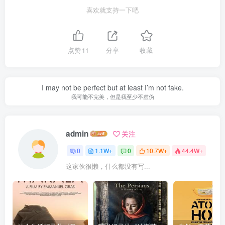
喜欢就支持一下吧
点赞
11
分享
收藏
I may not be perfect but at least I’m not fake.
我可能不完美，但是我至少不虚伪
admin
关注
0
1.1W+
0
10.7W+
44.4W+
这家伙很懒，什么都没有写...