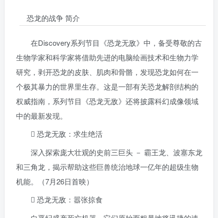
恐龙的战争 简介
在Discovery系列节目《恐龙无敌》中，备受尊敬的古
生物学家和科学家将借助先进的电脑绘画技术和生物力学
研究，剥开恐龙的皮肤、肌肉和骨骼，发现恐龙如何在一
个极其暴力的世界里生存。这是一部有关恐龙解剖结构的
权威指南，系列节目《恐龙无敌》还将披露科幻成像领域
中的最新发现。
 恐龙无敌：求生绝活
深入探索庞大壮观的史前三巨头 － 霸王龙、波塞东龙
和三角龙，揭示帮助这些巨兽统治地球一亿年的超级生物
机能。（7月26日首映）
 恐龙无敌：嚣张掠食
白垩纪盛产死亡机器，它们原始而粗暴地将迅捷的速