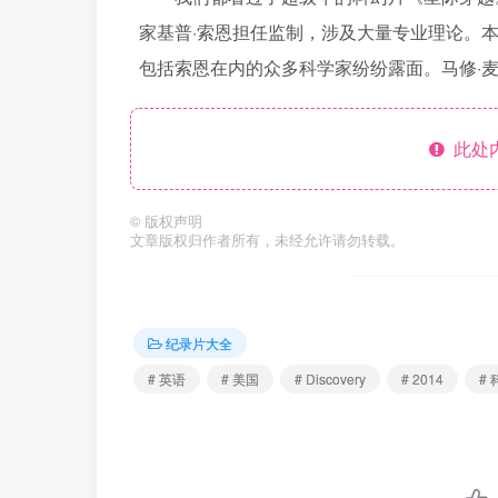
家基普·索恩担任监制，涉及大量专业理论。
包括索恩在内的众多科学家纷纷露面。马修·
此处
©
版权声明
文章版权归作者所有，未经允许请勿转载。
纪录片大全
# 英语
# 美国
# Discovery
# 2014
# 