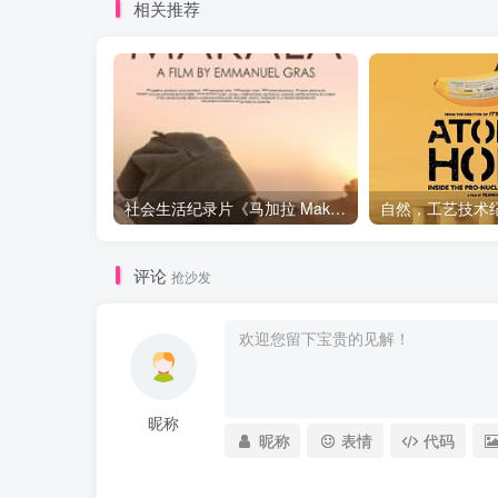
相关推荐
社会生活纪录片《马加拉 Makala》下载
评论
抢沙发
昵称
昵称
表情
代码