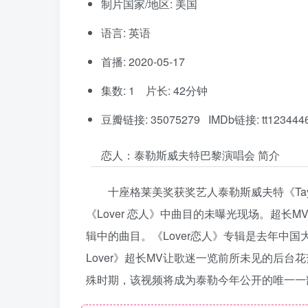
制片国家/地区: 美国
语言: 英语
首播: 2020-05-17
集数: 1 片长: 42分钟
豆瓣链接: 35075279 IMDb链接: tt123444
恋人：泰勒斯威夫特巴黎演唱会 简介
十座格莱美奖获奖艺人泰勒斯威夫特《Taylor 
《Lover 恋人》中曲目的未曝光现场。超长
辑中的曲目。《Lover恋人》专辑是去年中国大陆销量
Lover》超长MV让歌迷一览前所未见的后台
殊时期，该视频将成为泰勒今年公开的唯一一