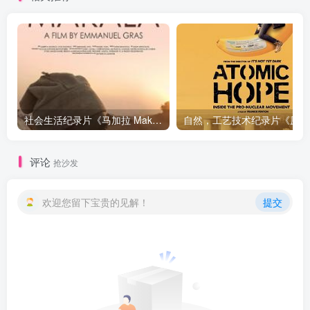
社会生活纪录片《马加拉 Makala》下载
自然，工
评论
抢沙发
欢迎您留下宝贵的见解！
提交