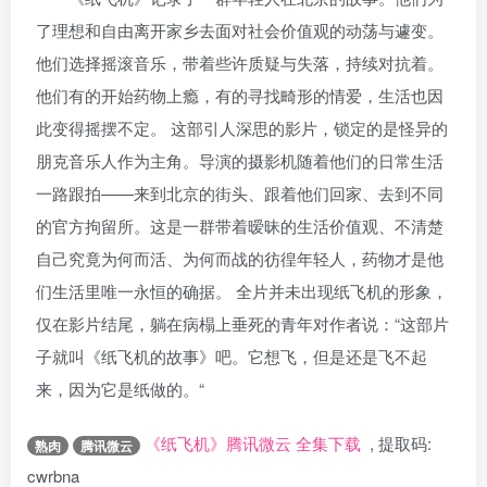
了理想和自由离开家乡去面对社会价值观的动荡与遽变。
他们选择摇滚音乐，带着些许质疑与失落，持续对抗着。
他们有的开始药物上瘾，有的寻找畸形的情爱，生活也因
此变得摇摆不定。 这部引人深思的影片，锁定的是怪异的
朋克音乐人作为主角。导演的摄影机随着他们的日常生活
一路跟拍——来到北京的街头、跟着他们回家、去到不同
的官方拘留所。这是一群带着暧昧的生活价值观、不清楚
自己究竟为何而活、为何而战的彷徨年轻人，药物才是他
们生活里唯一永恒的确据。 全片并未出现纸飞机的形象，
仅在影片结尾，躺在病榻上垂死的青年对作者说：“这部片
子就叫《纸飞机的故事》吧。它想飞，但是还是飞不起
来，因为它是纸做的。“
《纸飞机》腾讯微云 全集下载
,
提取码:
熟肉
腾讯微云
cwrbna