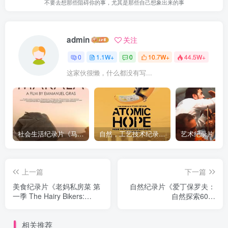
不要去想那些阻碍你的事，尤其是那些自己想象出来的事
admin
关注
0
1.1W+
0
10.7W+
44.5W+
这家伙很懒，什么都没有写...
社会生活纪录片《马加拉 Makala》下载
自然，工艺技术纪录片《原子能的希望 Atomic Hope – Inside the Pro-Nuclear Movement》下载
上一篇
下一篇
美食纪录片《老妈私房菜 第
自然纪录片《爱丁保罗夫：
一季 The Hairy Bikers:
自然探索60年
Mums Know》下载
Attenborough: 60 Years in
the Wild》下载
相关推荐