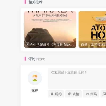
相关推荐
社会生活纪录片《马加拉 Makala》下载
评论
抢沙发
昵称
昵称
表情
代码