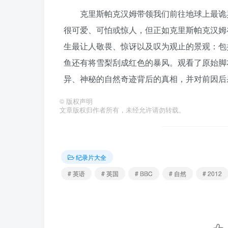
克里斯帕克汉姆带领我们前往地球上最诡
很可爱、可怕或惊人，但正如克里斯帕克汉姆
生最让人敬畏、惊讶以及叹为观止的景观：包
鱼还有将雪梨刮成红色的暴风。观看了原始脚
异、神秘的自然奇迹背后的真相，并对前因后
©
版权声明
文章版权归作者所有，未经允许请勿转载。
纪录片大全
# 英语
# 英国
# BBC
# 自然
# 2012