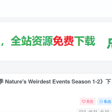
re's Weirdest Events Season 1-2》下
关注
私信
0
31
10