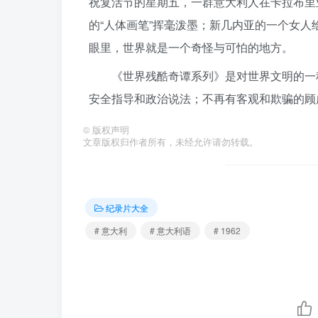
祝复活节的星期五，一群意大利人在卡拉布里亚区
的“人体画笔”挥毫泼墨；新几内亚的一个女人给
眼里，世界就是一个奇怪与可怕的地方。
《世界残酷奇谭系列》是对世界文明的一
安全指导和政治说法；不再有客观和欺骗的顾
©
版权声明
文章版权归作者所有，未经允许请勿转载。
纪录片大全
# 意大利
# 意大利语
# 1962