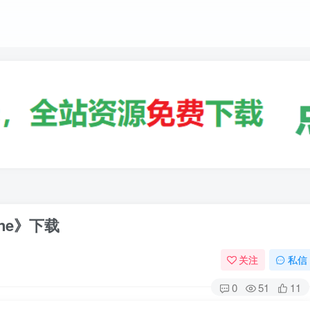
ne》下载
关注
私信
0
51
11