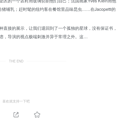
的一个农村用玻璃切割他们自己；法国画家Yves Klein用他
猪哺乳；赶时髦的纽约客在餐馆里品味昆虫……在Jacopetti的
种直接的展示，让我们退回到了一个孤独的星球，没有保证书，
虑，导演的视点极端刺激并异于常理之外。这…
THE END
喜欢就支持一下吧