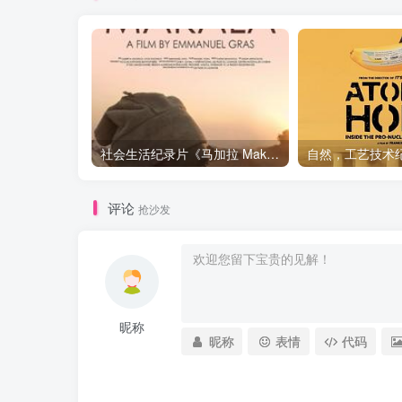
社会生活纪录片《马加拉 Makala》下载
评论
抢沙发
昵称
昵称
表情
代码