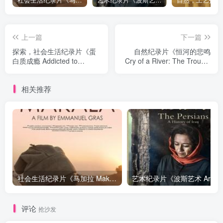
社会生活纪录片《马加拉 Makala》下载
艺术纪录片《波斯艺术 Art of Persia》下载
上一篇
下一篇
探索，社会生活纪录片《蛋
自然纪录片《恒河的悲鸣
白质成瘾 Addicted to
Cry of a River: The Trouble
Protein》下载
with India's Toilets and
Drinking Water》下载
相关推荐
社会生活纪录片《马加拉 Makala》下载
艺
评论
抢沙发