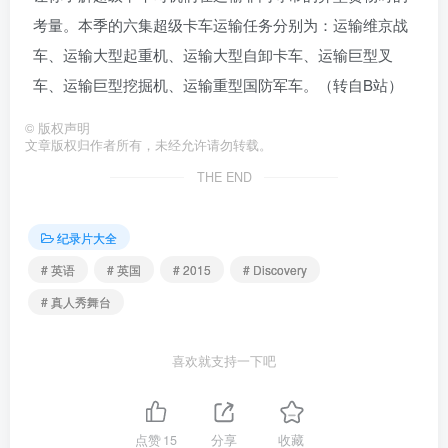
考量。本季的六集超级卡车运输任务分别为：运输维京战
车、运输大型起重机、运输大型自卸卡车、运输巨型叉
车、运输巨型挖掘机、运输重型国防军车。（转自B站）
©
版权声明
文章版权归作者所有，未经允许请勿转载。
THE END
纪录片大全
# 英语
# 英国
# 2015
# Discovery
# 真人秀舞台
喜欢就支持一下吧
点赞
15
分享
收藏