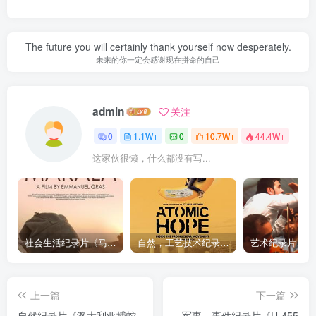
The future you will certainly thank yourself now desperately.
未来的你一定会感谢现在拼命的自己
admin
关注
0
1.1W+
0
10.7W+
44.4W+
这家伙很懒，什么都没有写...
社会生活纪录片《马加拉 Makala》下载
自然，工艺技术纪录片《原子能的希望 Atomic Hope – Inside the Pro-Nuclear Movement》下载
上一篇
下一篇
自然纪录片《澳大利亚捕蛇
军事，事件纪录片《U-455