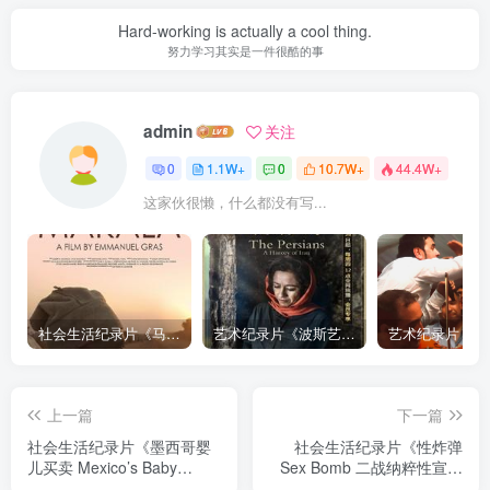
Hard-working is actually a cool thing.
努力学习其实是一件很酷的事
admin
关注
0
1.1W+
0
10.7W+
44.4W+
这家伙很懒，什么都没有写...
社会生活纪录片《马加拉 Makala》下载
艺术纪录片《波斯艺术 Art of Persia》下载
上一篇
下一篇
社会生活纪录片《墨西哥婴
社会生活纪录片《性炸弹
儿买卖 Mexico’s Baby
Sex Bomb 二战纳粹性宣传
Business》下载
纪录片》下载