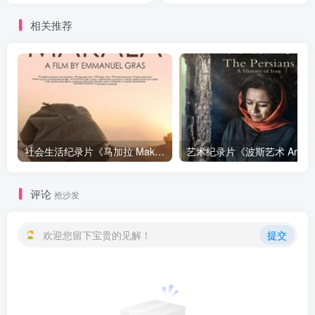
相关推荐
社会生活纪录片《马加拉 Makala》下载
艺
评论
抢沙发
欢迎您留下宝贵的见解！
提交