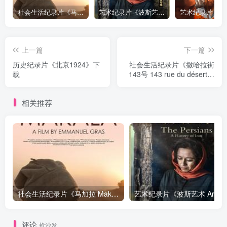
社会生活纪录片《马加拉 Makala》下载
艺术纪录片《波斯艺术 Art of Persia》下载
上一篇
下一篇
历史纪录片《北京1924》下
社会生活纪录片《撒哈拉街
载
143号 143 rue du désert》
下载
相关推荐
社会生活纪录片《马加拉 Makala》下载
艺
评论
抢沙发