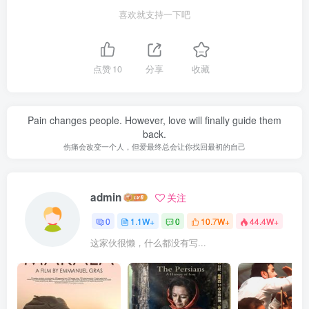
喜欢就支持一下吧
点赞
10
分享
收藏
Pain changes people. However, love will finally guide them
back.
伤痛会改变一个人，但爱最终总会让你找回最初的自己
admin
关注
0
1.1W+
0
10.7W+
44.4W+
这家伙很懒，什么都没有写...