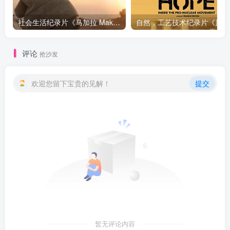
社会生活纪录片《马加拉 Makala》下载
自然，工
评论
抢沙发
欢迎您留下宝贵的见解！
提交
暂无评论内容