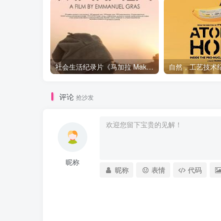
社会生活纪录片《马加拉 Makala》下载
评论
抢沙发
昵称
昵称
表情
代码