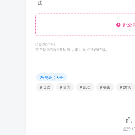
法。
此处
©
版权声明
文章版权归作者所有，未经允许请勿转载。
纪录片大全
# 英语
# 英国
# BBC
# 探索
# 2010
点赞
1