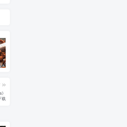
艺术纪录片《世界：新吉普赛之王 This World: The New Gypsy Kings》下载
艺术纪录片《波斯艺术 Art of Persia》下载
自然纪录片《沙漠生存者：阿拉伯狼 Desert Survivors: The Arabian Wolf》下载
篇
ca》
下载