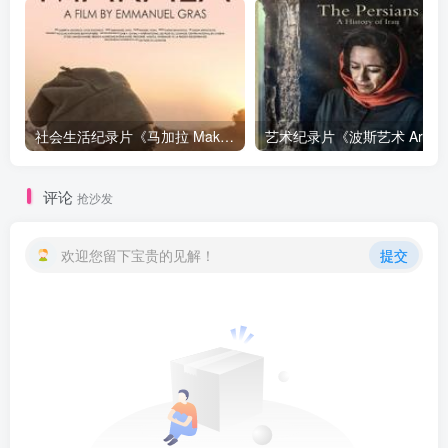
社会生活纪录片《马加拉 Makala》下载
艺
评论
抢沙发
欢迎您留下宝贵的见解！
提交