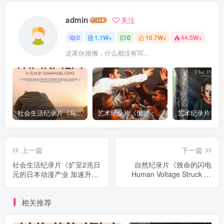
admin
关注
0
1.1W+
0
10.7W+
44.5W+
这家伙很懒，什么都没有写...
社会生活纪录片《马加拉 Makala》下载
艺术纪录片《世界：新吉普赛之王 This World: The New Gypsy Kings》下载
上一篇
下一篇
社会生活纪录片《扩至2兆日
自然纪录片《致命的闪电
元的日本动漫产业 加速升级
Human Voltage Struck by
的黑色劳动》下载
Lightning》下载
相关推荐