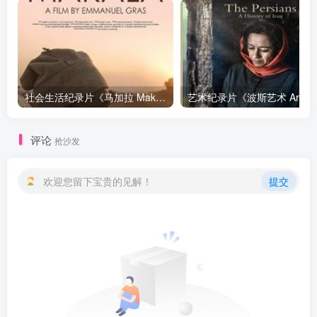
社会生活纪录片《马加拉 Makala》下载
艺
评论
抢沙发
欢迎您留下宝贵的见解！
提交