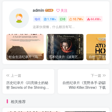
admin
关注
0
1.1W+
0
10.7W+
44.4W+
这家伙很懒，什么都没有写...
社会生活纪录片《马加拉 Makala》下载
艺术纪录片《波斯艺术 Art of Persia》下载
上一篇
下一篇
历史纪录片《闪亮骑士的秘
自然纪录片《荒野杀手-鼩鼱
密 Secrets of the Shining
Wild-Killer.Shrew》下载
Knight》下载
相关推荐