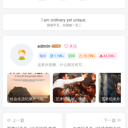
I am ordinary yet unique.
我很平凡，但我独一无二
admin
关注
0
1.1W+
0
10.7W+
44.5W+
这家伙很懒，什么都没有写...
社会生活纪录片《马加拉 Makala》下载
艺术纪录片《世界：新吉普赛之王 This World: The New Gypsy Kings》下载
上一篇
下一篇