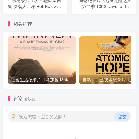
军事纪录片《水下地狱 第四
自然纪录片《地球觉醒之旅
集 决战大西洋 Hell Below
第二季 1000 Days for the
Season 1 E04 Atlantic
Planet: Human Adventure
Showdown》下载
2013》下载
相关推荐
社会生活纪录片《马加拉 Makala》下载
自然，工
评论
抢沙发
欢迎您留下宝贵的见解！
提交