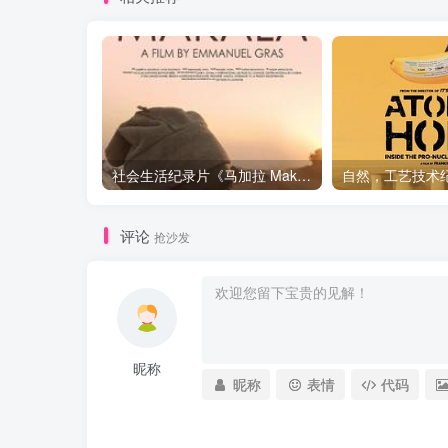
社会生活纪录片《马加拉 Makala》下载
评论
抢沙发
昵称
昵称
表情
代码