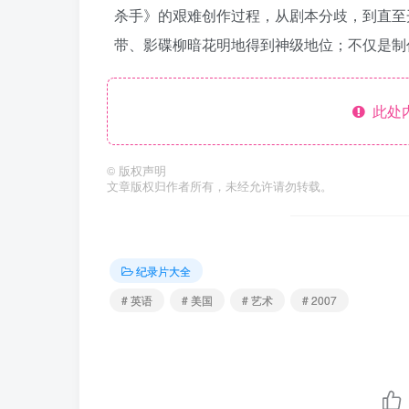
杀手》的艰难创作过程，从剧本分歧，到直至
带、影碟柳暗花明地得到神级地位；不仅是制
此处
©
版权声明
文章版权归作者所有，未经允许请勿转载。
纪录片大全
# 英语
# 美国
# 艺术
# 2007