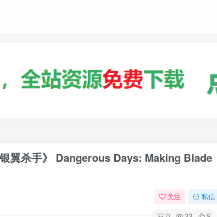
Dangerous Days: Making Blade
关注
私信
0
33
8