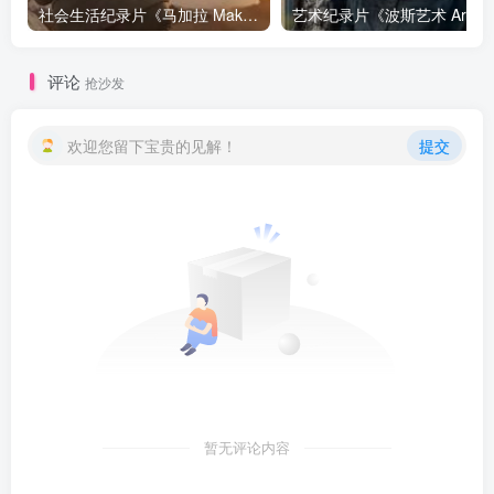
社会生活纪录片《马加拉 Makala》下载
艺
评论
抢沙发
欢迎您留下宝贵的见解！
提交
暂无评论内容