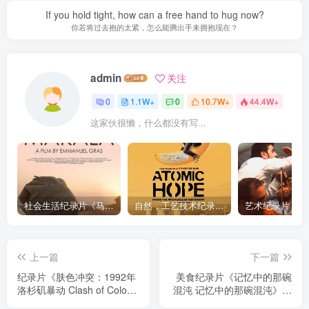
If you hold tight, how can a free hand to hug now?
你若将过去抱的太紧，怎么能腾出手来拥抱现在？
admin
关注
0
1.1W+
0
10.7W+
44.4W+
这家伙很懒，什么都没有写...
社会生活纪录片《马加拉 Makala》下载
自然，工艺技术纪录片《原子能的希望 Atomic Hope – Inside the Pro-Nuclear Movement》下载
上一篇
下一篇
纪录片《肤色冲突：1992年
美食纪录片《记忆中的那碗
洛杉矶暴动 Clash of Colors:
混沌 记忆中的那碗混沌》下
LA Riots of 1992》下载
载