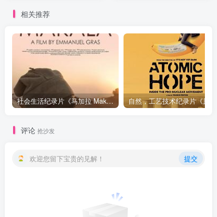
相关推荐
社会生活纪录片《马加拉 Makala》下载
自然，工
评论
抢沙发
欢迎您留下宝贵的见解！
提交