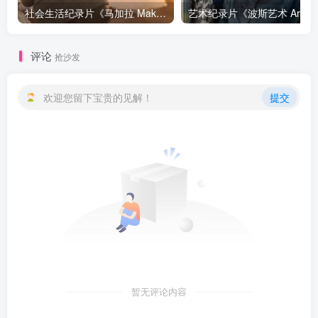
社会生活纪录片《马加拉 Makala》下载
艺
评论
抢沙发
欢迎您留下宝贵的见解！
提交
暂无评论内容