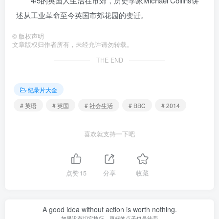
4/5的英国人生活在市郊，历史学家Michael Collins讲
述从工业革命至今英国市郊花园的变迁。
©
版权声明
文章版权归作者所有，未经允许请勿转载。
THE END
纪录片大全
# 英语
# 英国
# 社会生活
# BBC
# 2014
喜欢就支持一下吧
点赞
15
分享
收藏
A good idea without action is worth nothing.
如果没有切实执行，再好的点子也是徒劳