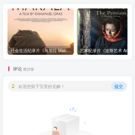
社会生活纪录片《马加拉 Makala》下载
艺
评论
抢沙发
欢迎您留下宝贵的见解！
提交