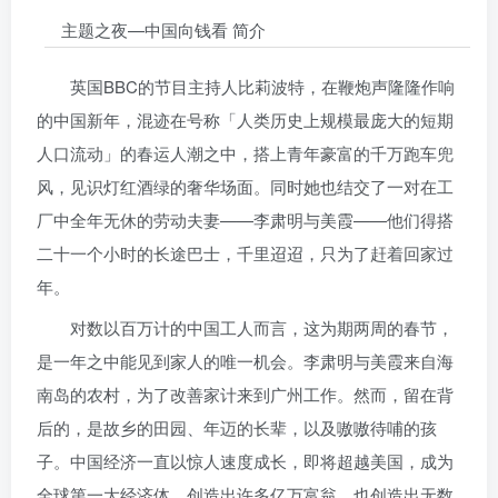
主题之夜—中国向钱看 简介
英国BBC的节目主持人比莉波特，在鞭炮声隆隆作响
的中国新年，混迹在号称「人类历史上规模最庞大的短期
人口流动」的春运人潮之中，搭上青年豪富的千万跑车兜
风，见识灯红酒绿的奢华场面。同时她也结交了一对在工
厂中全年无休的劳动夫妻——李肃明与美霞——他们得搭
二十一个小时的长途巴士，千里迢迢，只为了赶着回家过
年。
对数以百万计的中国工人而言，这为期两周的春节，
是一年之中能见到家人的唯一机会。李肃明与美霞来自海
南岛的农村，为了改善家计来到广州工作。然而，留在背
后的，是故乡的田园、年迈的长辈，以及嗷嗷待哺的孩
子。中国经济一直以惊人速度成长，即将超越美国，成为
全球第一大经济体，创造出许多亿万富翁，也创造出无数