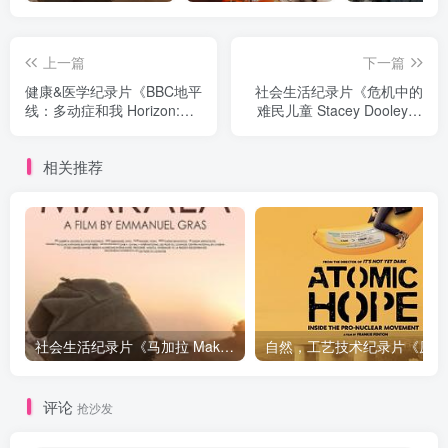
上一篇
下一篇
健康&医学纪录片《BBC地平
社会生活纪录片《危机中的
线：多动症和我 Horizon:
难民儿童 Stacey Dooley in
ADHD and Me with Rory
Greece: Migrant Kids in
Bremner》下载
Crisis》下载
相关推荐
社会生活纪录片《马加拉 Makala》下载
自然，工
评论
抢沙发