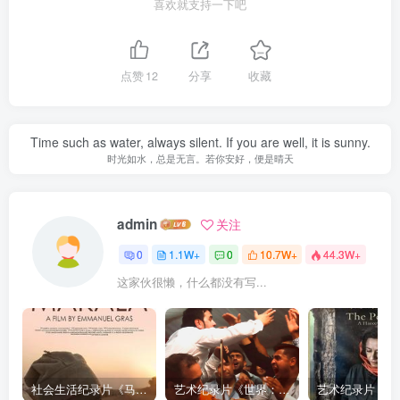
喜欢就支持一下吧
点赞
12
分享
收藏
Time such as water, always silent. If you are well, it is sunny.
时光如水，总是无言。若你安好，便是晴天
admin
关注
0
1.1W+
0
10.7W+
44.3W+
这家伙很懒，什么都没有写...
社会生活纪录片《马加拉 Makala》下载
艺术纪录片《世界：新吉普赛之王 This World: The New Gypsy Kings》下载