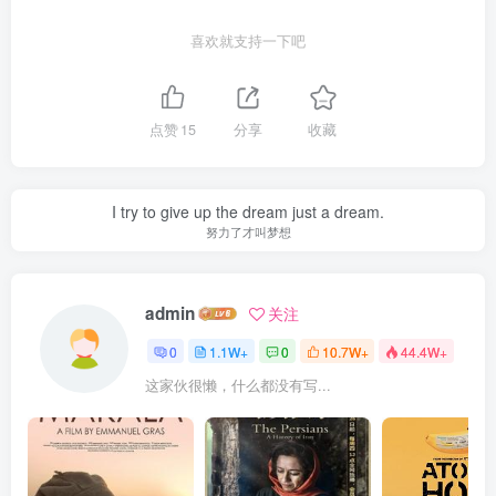
喜欢就支持一下吧
点赞
15
分享
收藏
I try to give up the dream just a dream.
努力了才叫梦想
admin
关注
0
1.1W+
0
10.7W+
44.4W+
这家伙很懒，什么都没有写...