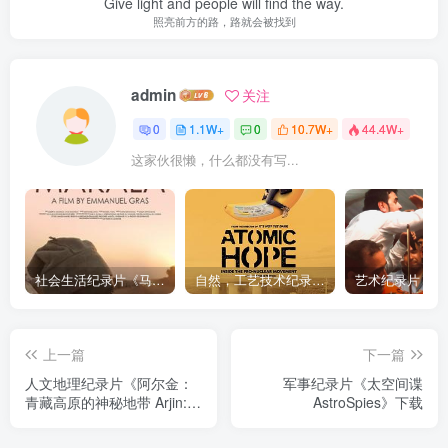
Give light and people will find the way.
照亮前方的路，路就会被找到
admin
关注
0
1.1W+
0
10.7W+
44.4W+
这家伙很懒，什么都没有写...
社会生活纪录片《马加拉 Makala》下载
自然，工艺技术纪录片《原子能的希望 Atomic Hope – Inside the Pro-Nuclear Movement》下载
上一篇
下一篇
人文地理纪录片《阿尔金：
军事纪录片《太空间谍
青藏高原的神秘地带 Arjin:
AstroSpies》下载
Tibetan Secret Land》下载