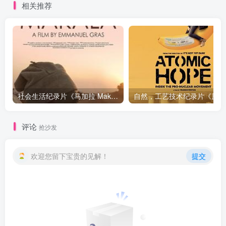
相关推荐
社会生活纪录片《马加拉 Makala》下载
自然，工
评论
抢沙发
欢迎您留下宝贵的见解！
提交