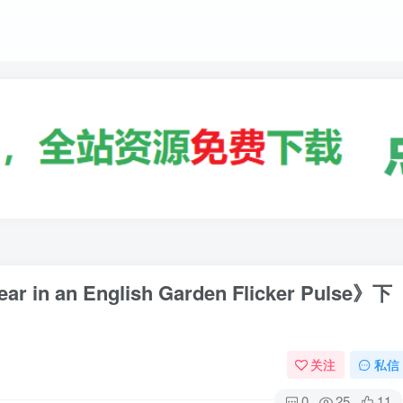
an English Garden Flicker Pulse》下
关注
私信
0
25
11