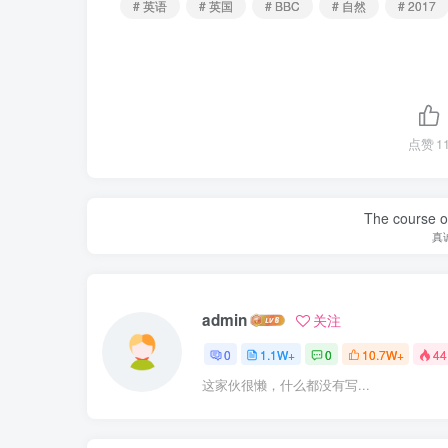
# 英语
# 英国
# BBC
# 自然
# 2017
点赞
1
The course of
真
admin
关注
0
1.1W+
0
10.7W+
44
这家伙很懒，什么都没有写...