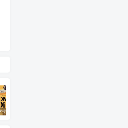
自然，工艺技术纪录片《原子能的希望 Atomic Hope – Inside the Pro-Nuclear Movement》下载
艺术纪录片《世界：新吉普赛之王 This World: The New Gypsy Kings》下载
自然纪录片《沙漠生存者：阿拉伯狼 Desert Survivors: The Arabian Wolf》下载