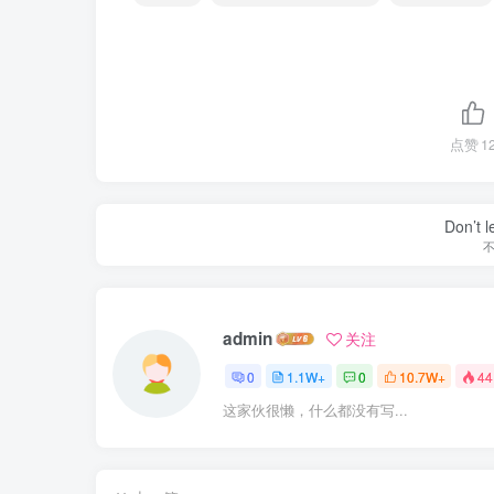
点赞
1
Don’t 
admin
关注
0
1.1W+
0
10.7W+
44
这家伙很懒，什么都没有写...