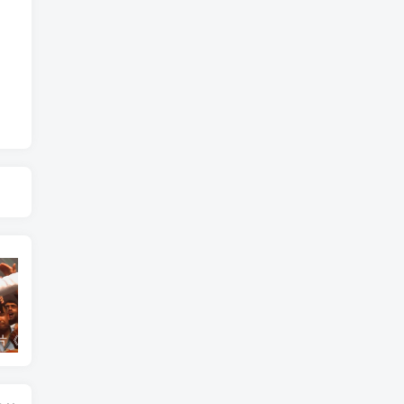
艺术纪录片《世界：新吉普赛之王 This World: The New Gypsy Kings》下载
艺术纪录片《波斯艺术 Art of Persia》下载
自然纪录片《沙漠生存者：阿拉伯狼 Desert Survivors: The Arabian Wolf》下载